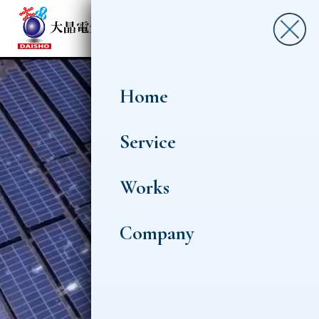
滋賀県の電気設備工事・管工事・再生エネルギーなら大晶電気株式会社
Home
Service
Works
Company